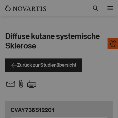
Suche
Menü
Studienübersicht
Diffuse kutane systemische
Teilnahme und Ablauf
Sklerose
Gut informiert
Zurück zur Studienübersicht
Kontakt
Fachkreise
CVAY736S12201