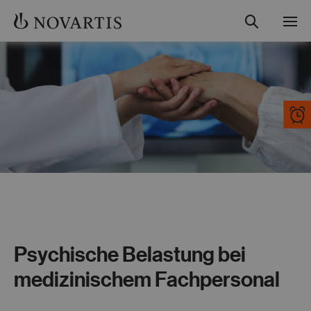
Suche
Menü
Studienübersicht
Teilnahme und Ablauf
Gut informiert
Kontakt
Fachkreise
Psychische Belastung bei
medizinischem Fachpersonal