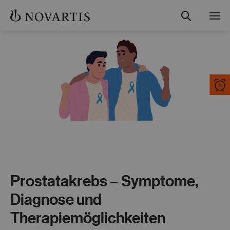
Suche
Menü
Studienübersicht
Teilnahme und Ablauf
Gut informiert
Kontakt
Fachkreise
Prostatakrebs – Symptome,
Diagnose und
Therapiemöglichkeiten