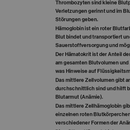
Thrombozyten sind kleine Blutpl
Verletzungen gerinnt und im Bl
Störungen geben.
Hämoglobin ist ein roter Blutfa
Blut bindet und transportiert un
Sauerstoffversorgung und mögli
Der Hämatokrit ist der Anteil d
am gesamten Blutvolumen und zei
was Hinweise auf Flüssigkeits
Das mittlere Zellvolumen gibt a
durchschnittlich sind und hilft
Blutarmut (Anämie).
Das mittlere Zellhämoglobin gib
einzelnen roten Blutkörperchen 
verschiedener Formen der Anä