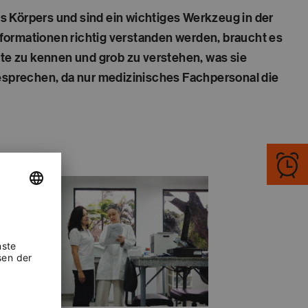
s Körpers und sind ein wichtiges Werkzeug in der
formationen richtig verstanden werden, braucht es
rte zu kennen und grob zu verstehen, was sie
esprechen, da nur medizinisches Fachpersonal die