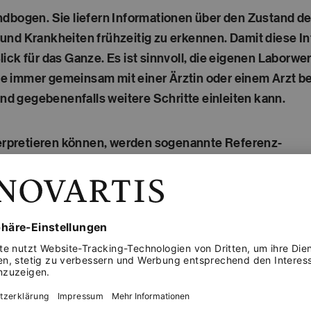
dbogen. Sie liefern Informationen über den Zustand de
und Krankheiten frühzeitig zu erkennen. Damit diese In
ick für das Ganze. Es ist sinnvoll, die eigenen Laborwe
e immer gemeinsam mit einer Ärztin oder einem Arzt b
d gegebenenfalls weitere Schritte einleiten kann.
nterpretieren können, werden sogenannte Referenz-
ormwerte im Blutbild sind Zahlenbereiche, die
untersuchten Blutbestandteile bei gesunden
zbereiche sind keine festen Grenzwerte, sondern
len gesunden Menschen ermittelt wurden. Sie
t und anderen Faktoren leicht variieren.
smaßstab, um zu beurteilen, ob die gemessenen
iegen oder ob sie auf eine mögliche Erkrankung
enzwerte bzw. Normwerte in der Regel direkt auf dem