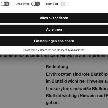
er unter den gemessenen Werten und dienen als
en werden?
nostische Untersuchung, die wichtige Informationen übe
 Gesundheitszustands und kann Hinweise auf Infektion
Bedeutung
Erythrozyten sind rote Blutkörp
im Blutbild wichtige Hinweise a
Leukozyten sind weiße Blutkör
Blutbild wichtige Hinweise au
geben.