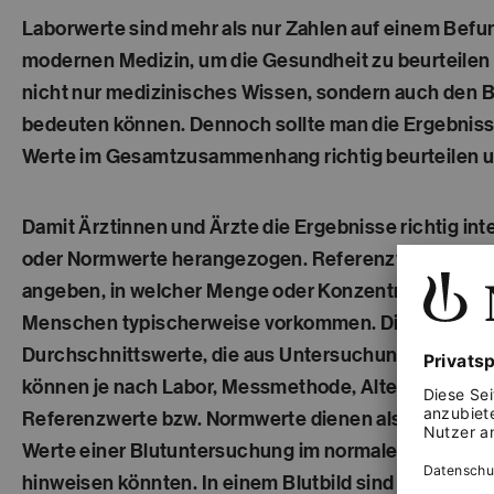
Laborwerte sind mehr als nur Zahlen auf einem Befun
modernen Medizin, um die Gesundheit zu beurteilen 
nicht nur medizinisches Wissen, sondern auch den Bl
bedeuten können. Dennoch sollte man die Ergebniss
Werte im Gesamtzusammenhang richtig beurteilen un
Damit Ärztinnen und Ärzte die Ergebnisse richtig i
oder Normwerte herangezogen. Referenzwerte bzw. N
angeben, in welcher Menge oder Konzentration die 
Menschen typischerweise vorkommen. Diese Referen
Durchschnittswerte, die aus Untersuchungen an vie
können je nach Labor, Messmethode, Alter, Geschlech
Referenzwerte bzw. Normwerte dienen als Vergleich
Werte einer Blutuntersuchung im normalen Bereich l
hinweisen könnten. In einem Blutbild sind die Refer