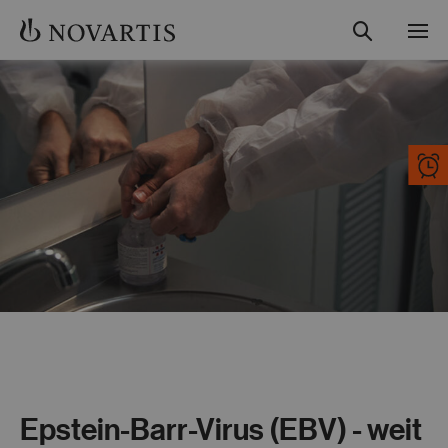
Suche
Menü
Studienübersicht
Teilnahme und Ablauf
Gut informiert
Kontakt
Fachkreise
Epstein-Barr-Virus (EBV) - weit