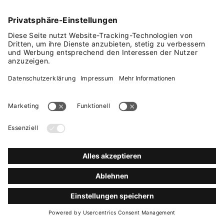
Nahrungsmittelallergien und -unverträglichkeiten
werden im Alltag häufig miteinander verwechselt,
obwohl sie unterschiedliche Ursachen haben. Der
wichtigste Unterschied liegt darin,
ob das
Immunsystem beteiligt ist oder nicht
.
Bei einer
Nahrungsmittelallergie
reagiert das
Immunsystem übermäßig auf bestimmte
Bestandteile in Lebensmitteln Das Immunsystem
bildet gezielt Antikörper gegen die
Lebensmittelbestandteile, was bereits beim
Verzehr von kleinsten Mengen des
allergieauslösenden Nahrungsmittels starke
Beschwerden hervorrufen kann.