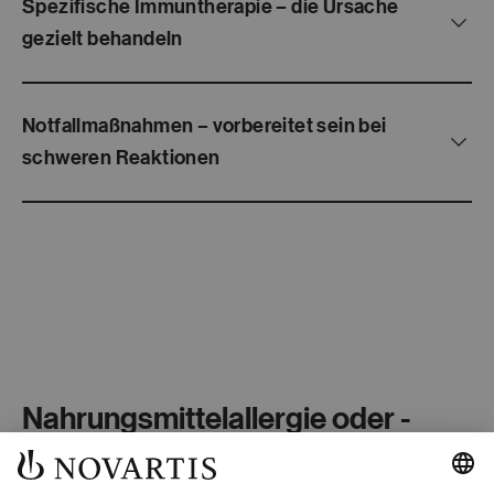
Spezifische Immuntherapie – die Ursache
gezielt behandeln
Notfallmaßnahmen – vorbereitet sein bei
schweren Reaktionen
Nahrungsmittelallergie oder -
unverträglichkeit – wo liegt der
Unterschied?