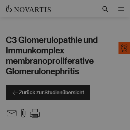
Suche
Menü
Studienübersicht
C3 Glomerulopathie und
Teilnahme und Ablauf
Immunkomplex
membranoproliferative
Gut informiert
Glomerulonephritis
Kontakt
Zurück zur Studienübersicht
Fachkreise